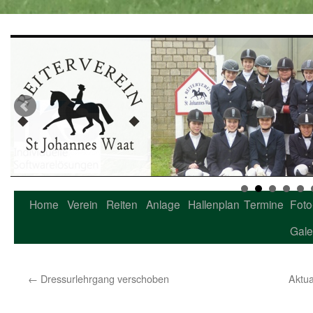
Home
Verein
Reiten
Anlage
Hallenplan
Termine
Foto
Zum
Gale
Inhalt
springen
←
Dressurlehrgang verschoben
Aktua