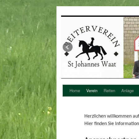
Home
Verein
Reiten
Anlage
Zum
Inhalt
springen
Herzlichen willkommen auf 
Hier finden Sie Informatio