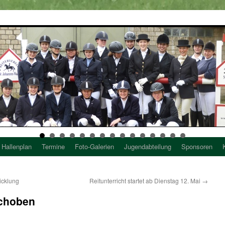
Hallenplan
Termine
Foto-Galerien
Jugendabteilung
Sponsoren
icklung
Reitunterricht startet ab Dienstag 12. Mai
→
schoben