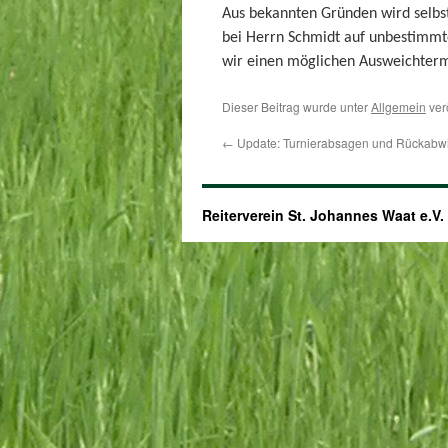
Aus bekannten Gründen wird selbst
bei Herrn Schmidt auf unbestimmt
wir einen möglichen Ausweichter
Dieser Beitrag wurde unter
Allgemein
ver
←
Update: Turnierabsagen und Rückabw
Reiterverein St. Johannes Waat e.V.