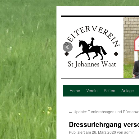
Home
Verein
Reiten
Anlage
Zum
Inhalt
←
Update: Turnierabsagen und Rückabw
springen
Dressurlehrgang ver
Publiziert am
26. März 2020
von
admin