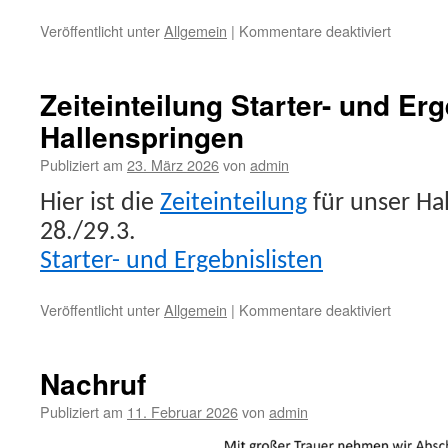
für
Veröffentlicht unter
Allgemein
|
Kommentare deaktiviert
Herzlich
Glückwu
und
Zeiteinteilung Starter- und Er
vielen
Hallenspringen
Dank!
Publiziert am
23. März 2026
von
admin
Hier ist die
Zeiteinteilung
für unser Ha
28./29.3.
Starter- und Ergebnislisten
für
Veröffentlicht unter
Allgemein
|
Kommentare deaktiviert
Zeiteinte
Starter-
und
Nachruf
Ergebnisl
Hallensp
Publiziert am
11. Februar 2026
von
admin