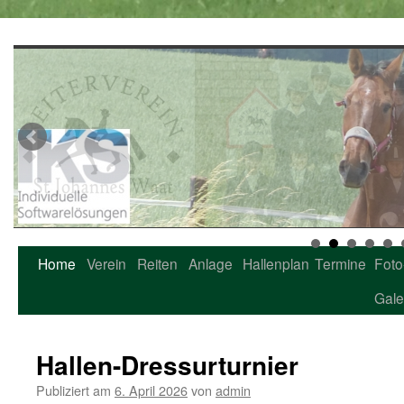
Home
Verein
Reiten
Anlage
Hallenplan
Termine
Foto
Zum
Gale
Inhalt
springen
Hallen-Dressurturnier
Publiziert am
6. April 2026
von
admin