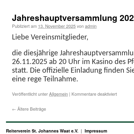
Zeiteinte
Vereins-
und
Jahreshauptversammlung 20
Stallturni
am
Publiziert am
13. November 2025
von
admin
22.11.
Liebe Vereinsmitglieder,
die diesjährige Jahreshauptversammlu
26.11.2025 ab 20 Uhr im Kasino des Pf
statt. Die offizielle Einladung finden S
eine rege Teilnahme.
für
Veröffentlicht unter
Allgemein
|
Kommentare deaktiviert
Jahresh
2025
←
Ältere Beiträge
Reiterverein St. Johannes Waat e.V.
Impressum