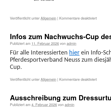
für
Veröffentlicht unter
Allgemein
|
Kommentare deaktiviert
Nachruf
Infos zum Nachwuchs-Cup de
Publiziert am
11. Februar 2026
von
admin
Für alle Interessierten
hier
ein Info-Sc
Pferdesportverband Neuss zum diesjä
Cup.
für
Veröffentlicht unter
Allgemein
|
Kommentare deaktiviert
Infos
zum
Nachwuc
Ausschreibung zum Dressurtur
Cup
des
Publiziert am
4. Februar 2026
von
admin
KPSV