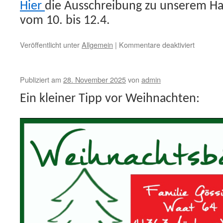
Hier
die Ausschreibung zu unserem Ha
Neuss
vom 10. bis 12.4.
für
Veröffentlicht unter
Allgemein
|
Kommentare deaktiviert
Ausschr
zum
Dressurt
Publiziert am
28. November 2025
von
admin
10.-12.4.
Ein kleiner Tipp vor Weihnachten: