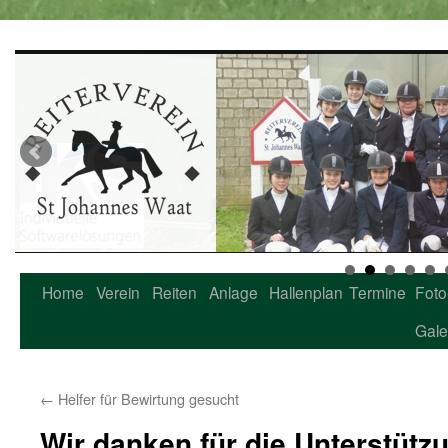
Home
Verein
Reiten
Anlage
Hallenplan
Termine
Foto
Zum
Gale
Inhalt
springen
←
Helfer für Bewirtung gesucht
Wir danken für die Unterstütz