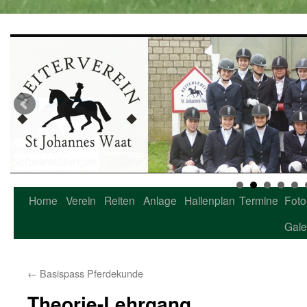
Home
Verein
Reiten
Anlage
Hallenplan
Termine
Foto
Zum
Gale
Inhalt
springen
←
Basispass Pferdekunde
Theorie-Lehrgang