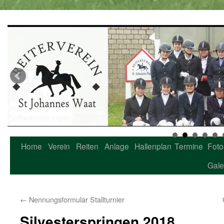
Home
Verein
Reiten
Anlage
Hallenplan
Termine
Foto
Zum
Gale
Inhalt
springen
←
Nennungsformular Stallturnier
Silvesterspringen 2018