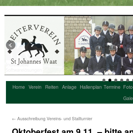
Home
Verein
Reiten
Anlage
Hallenplan
Termine
Foto
Zum
Gale
Inhalt
springen
←
Ausschreibung Vereins- und Stallturnier
Oktoberfest am 9.11. – bitte 