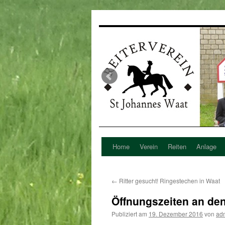
Home
Verein
Reiten
Anlage
Zum
Inhalt
←
Ritter gesucht! Ringestechen in Waat
springen
Öffnungszeiten an den
Publiziert am
19. Dezember 2016
von
ad