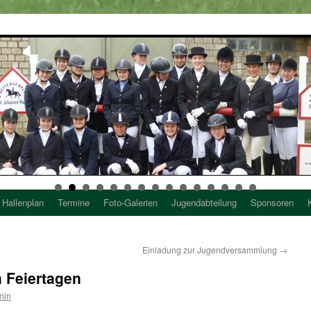
Hallenplan
Termine
Foto-Galerien
Jugendabteilung
Sponsoren
Einladung zur Jugendversammlung
→
 Feiertagen
min