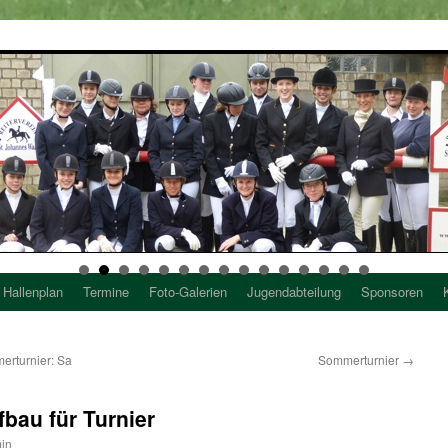
Hallenplan
Termine
Foto-Galerien
Jugendabteilung
Sponsoren
erturnier: Sa
Sommerturnier
→
fbau für Turnier
in