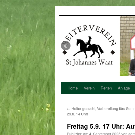
Home
Verein
Reiten
Anlage
Zum
Inhalt
←
Helfer gesucht, Vorbereitung fürs Somm
springen
23.8. 14 Uhr!
Freitag 5.9. 17 Uhr: Au
Publiziert am
4. September 2025
von
adm