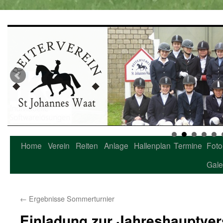
Home
Verein
Reiten
Anlage
Hallenplan
Termine
Foto
Zum
Gale
Inhalt
springen
←
Ergebnisse Sommerturnier
Einladung zur Jahreshauptv