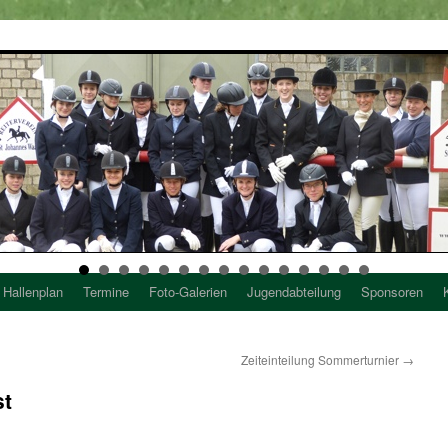
Hallenplan
Termine
Foto-Galerien
Jugendabteilung
Sponsoren
Zeiteinteilung Sommerturnier
→
st