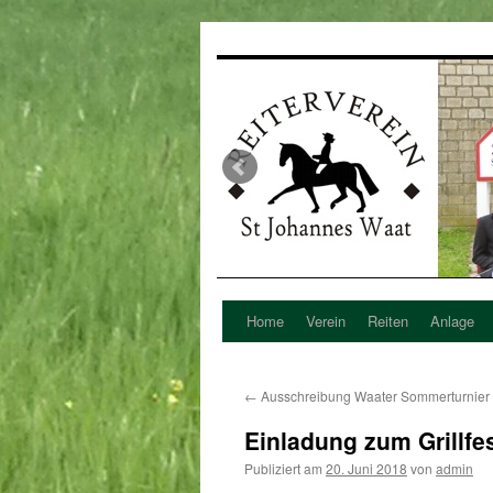
Home
Verein
Reiten
Anlage
Zum
Inhalt
←
Ausschreibung Waater Sommerturnier
springen
Einladung zum Grillfe
Publiziert am
20. Juni 2018
von
admin