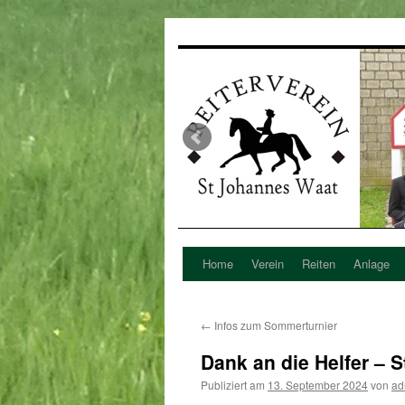
Home
Verein
Reiten
Anlage
Zum
Inhalt
←
Infos zum Sommerturnier
springen
Dank an die Helfer – S
Publiziert am
13. September 2024
von
ad