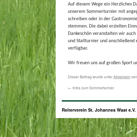
Auf diesem Wege ein Herzliches Da
unserem Sommerturnier mit angepa
schreiben oder in der Gastronomie
stemmen. Die dabei erzielten Einn
Dankeschön veranstalten wir auch 
und Stallturnier und anschließend e
verfügbar.
Wir freuen uns auf großen Sport un
Dieser Beitrag wurde unter
Allgemein
ver
←
Infos zum Sommerturnier
Reiterverein St. Johannes Waat e.V.