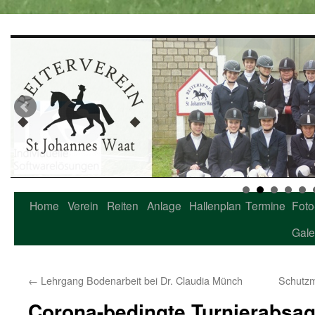
Home
Verein
Reiten
Anlage
Hallenplan
Termine
Foto
Zum
Gale
Inhalt
springen
←
Lehrgang Bodenarbeit bei Dr. Claudia Münch
Schutzm
Corona-bedingte Turnierabsa