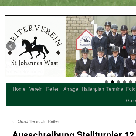
Home
Verein
Reiten
Anlage
Hallenplan
Termine
Foto
Zum
Gale
Inhalt
springen
←
Quadrille sucht Reiter
Ausschreibung Stallturnier 12