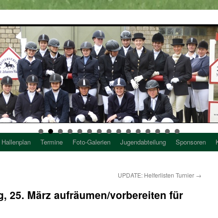
Hallenplan
Termine
Foto-Galerien
Jugendabteilung
Sponsoren
UPDATE: Helferlisten Turnier
→
25. März aufräumen/vorbereiten für