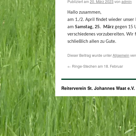
Publiziert am
20. März 2023
von
admin
Hallo zusammen,
am 1./2. April findet wieder unser 
am
Samstag, 25. März
gegen 15 U
verschiedenes vorzubereiten. Wir 
schließlich allen zu Gute.
Dieser Beitrag wurde unter
Allgemein
ver
←
Ringe-Stechen am 18. Februar
Reiterverein St. Johannes Waat e.V.