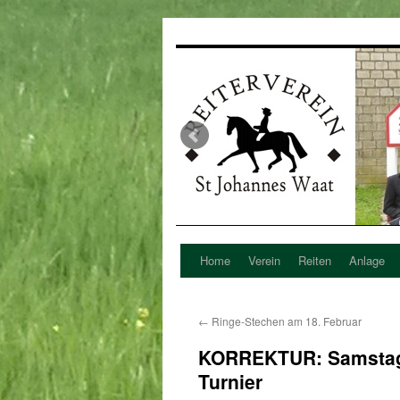
Home
Verein
Reiten
Anlage
Zum
Inhalt
←
Ringe-Stechen am 18. Februar
springen
KORREKTUR: Samstag, 
Turnier