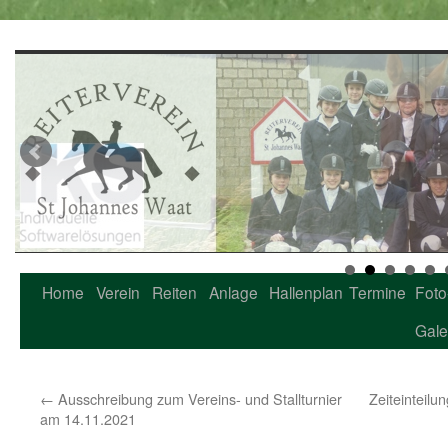
Home
Verein
Reiten
Anlage
Hallenplan
Termine
Foto
Zum
Gale
Inhalt
springen
←
Ausschreibung zum Vereins- und Stallturnier
Zeiteinteilu
am 14.11.2021