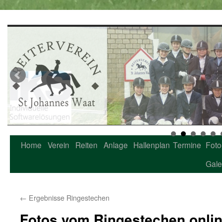
Home
Verein
Reiten
Anlage
Hallenplan
Termine
Foto
Zum
Gale
Inhalt
springen
←
Ergebnisse Ringestechen
Fotos vom Ringestechen onli