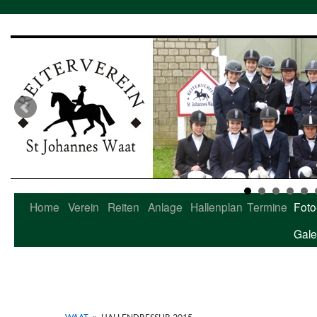
Home
Verein
Reiten
Anlage
Hallenplan
Termine
Foto
Zum
Gale
Inhalt
springen