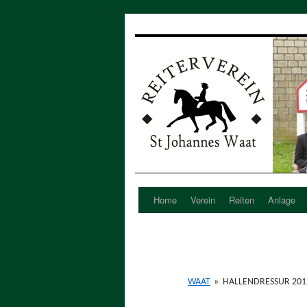
Home
Verein
Reiten
Anlage
Zum
Inhalt
springen
WAAT
»
HALLENDRESSUR 201