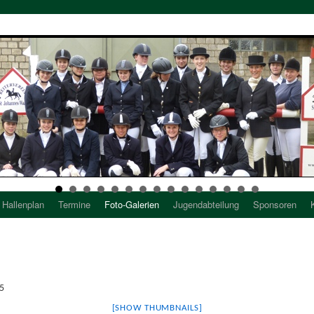
Hallenplan
Termine
Foto-Galerien
Jugendabteilung
Sponsoren
5
[SHOW THUMBNAILS]