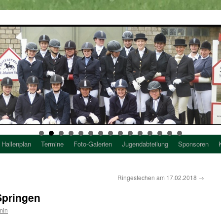
Hallenplan
Termine
Foto-Galerien
Jugendabteilung
Sponsoren
Ringestechen am 17.02.2018
→
Springen
min