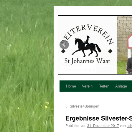
Home
Verein
Reiten
Anlage
Zum
Inhalt
←
Silvester-Springen
springen
Ergebnisse Silvester-
Publiziert am
31. Dezember 2017
von
ad