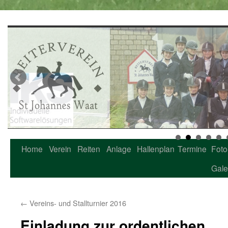
Home
Verein
Reiten
Anlage
Hallenplan
Termine
Foto
Zum
Gale
Inhalt
springen
←
Vereins- und Stallturnier 2016
Einladung zur ordentlichen