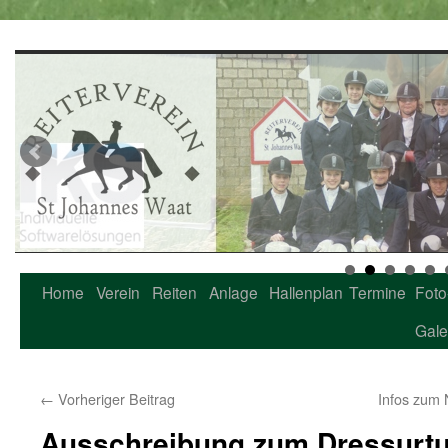
Home
Verein
Reiten
Anlage
Hallenplan
Termine
Foto
Zum
Gale
Inhalt
springen
←
Vorheriger Beitrag
Infos zum
Ausschreibung zum Dressurtur