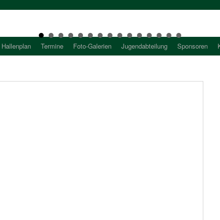
Hallenplan
Termine
Foto-Galerien
Jugendabteilung
Sponsoren