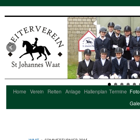
Home
Verein
Reiten
Anlage
Hallenplan
Termine
Foto
Zum
Gale
Inhalt
springen