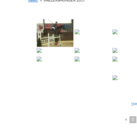
WAAT
»
HALLENSPRINGEN 2017
[S
◄
1