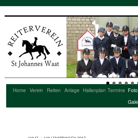
Home
Verein
Reiten
Anlage
Hallenplan
Termine
Foto
Zum
Gale
Inhalt
springen