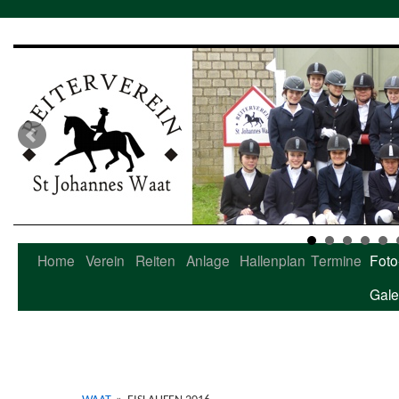
Home
Verein
Reiten
Anlage
Hallenplan
Termine
Foto
Zum
Gale
Inhalt
springen