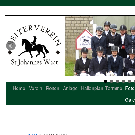
Home
Verein
Reiten
Anlage
Hallenplan
Termine
Foto
Zum
Gale
Inhalt
springen