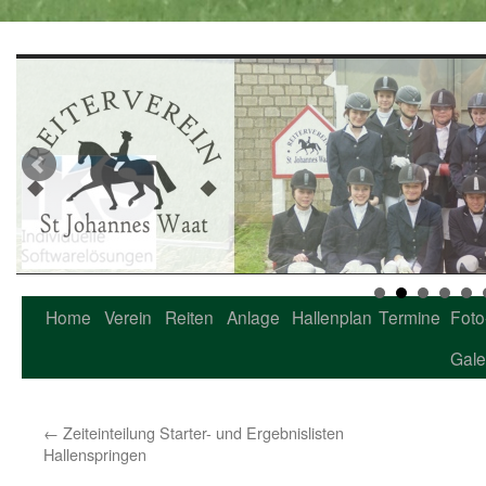
Home
Verein
Reiten
Anlage
Hallenplan
Termine
Foto
Zum
Gale
Inhalt
springen
←
Zeiteinteilung Starter- und Ergebnislisten
Hallenspringen